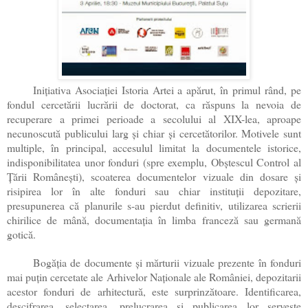
Iniţiativa Asociaţiei Istoria Artei a apărut, în primul rând, pe
fondul cercetării lucrării de doctorat, ca răspuns la nevoia de
recuperare a primei perioade a secolului al XIX-lea, aproape
necunoscută publicului larg şi chiar şi cercetătorilor. Motivele sunt
multiple, în principal, accesulul limitat la documentele istorice,
indisponibilitatea unor fonduri (spre exemplu, Obştescul Control al
Ţării Româneşti), scoaterea documentelor vizuale din dosare şi
risipirea lor în alte fonduri sau chiar instituţii depozitare,
presupunerea că planurile s-au pierdut definitiv, utilizarea scrierii
chirilice de mână, documentaţia în limba franceză sau germană
gotică.
Bogăţia de documente şi mărturii vizuale prezente în fonduri
mai puţin cercetate ale Arhivelor Naţionale ale României, depozitarii
acestor fonduri de arhitectură, este surprinzătoare. Identificarea,
descifrarea, selectarea, prelucrarea şi publicarea lor serveşte