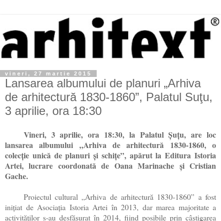
vineri, 27 martie 2015
Lansarea albumului de planuri „Arhiva
de arhitectură 1830-1860”, Palatul Suţu,
3 aprilie, ora 18:30
Vineri, 3 aprilie, ora 18:30, la Palatul Şu
ţu, are loc
lansarea albumului „Arhiva de arhitectură 1830-1860, o
colec
ţie unică de planuri
şi schi
ţe”, apărut la Editura Istoria
Artei, lucrare coordonată de Oana Marinache
şi Cristian
Gache.
Proiectul cultural „Arhiva de arhitectură 1830-1860” a fost
iniţiat de Asociaţia Istoria Artei în 2013, dar marea majoritate a
activităţilor s-au desfăşurat în 2014, fiind posibile prin câştigarea