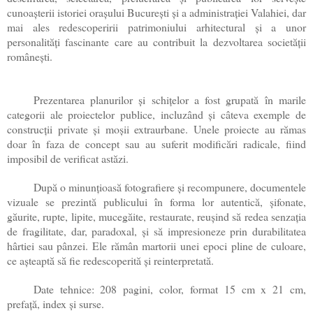
cunoaşterii istoriei oraşului Bucureşti şi a administraţiei Valahiei, dar
mai ales redescoperirii patrimoniului arhitectural şi a unor
personalităţi fascinante care au contribuit la dezvoltarea societăţii
româneşti.
Prezentarea planurilor şi schiţelor a fost grupată în marile
categorii ale proiectelor publice, incluzând şi câteva exemple de
construcţii private şi moşii extraurbane. Unele proiecte au rămas
doar în faza de concept sau au suferit modificări radicale, fiind
imposibil de verificat astăzi.
După o minunţioasă fotografiere şi recompunere, documentele
vizuale se prezintă publicului în forma lor autentică, şifonate,
găurite, rupte, lipite, mucegăite, restaurate, reuşind să redea senzaţia
de fragilitate, dar, paradoxal, şi să impresioneze prin durabilitatea
hârtiei sau pânzei. Ele rămân martorii unei epoci pline de culoare,
ce aşteaptă să fie redescoperită şi reinterpretată.
Date tehnice: 208 pagini, color, format 15 cm x 21 cm,
prefaţă, index şi surse.